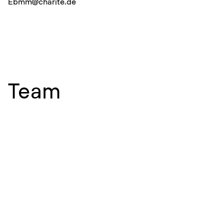
E
bmm@charite.de
Team