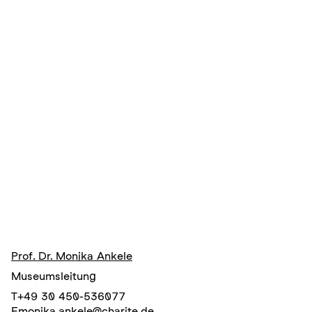
Prof. Dr. Monika Ankele
Museumsleitung
T
+49 30 450-536077
E
monika.ankele@charite.de