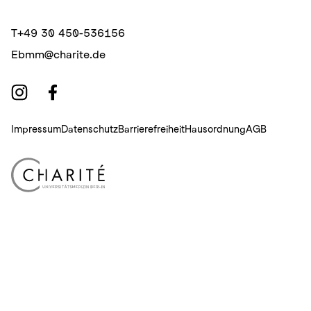
T
+49 30 450-536156
E
bmm@charite.de
Impressum
Datenschutz
Barrierefreiheit
Hausordnung
AGB