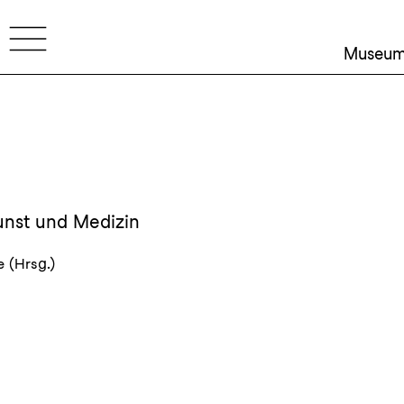
Museu
unst und Medizin
 (Hrsg.)