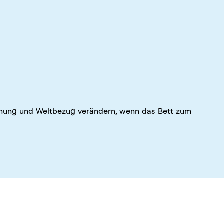
S
ehmung und Weltbezug verändern, wenn das Bett zum
Oh
Kö