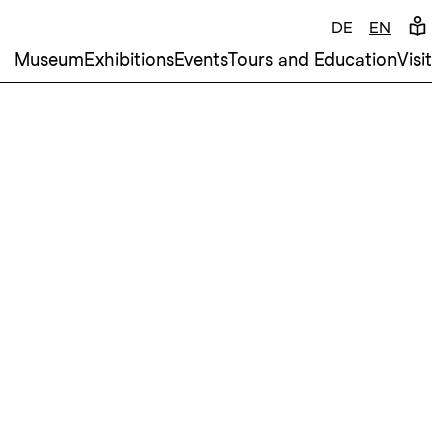
DE
EN
Museum
Exhibitions
Events
Tours and Education
Visit