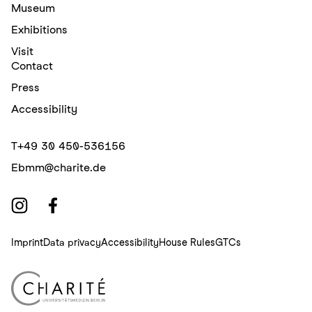
Museum
Exhibitions
Visit
Contact
Press
Accessibility
T
+49 30 450-536156
E
bmm@charite.de
Imprint
Data privacy
Accessibility
House Rules
GTCs